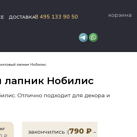
корзина
8 495 133 90 50
ЕЕ
ДОСТАВКА
ихтовый лапник Нобилис
 лапник Нобилис
илис. Отлично подходит для декора и
 кг
790
₽
–
90
₽