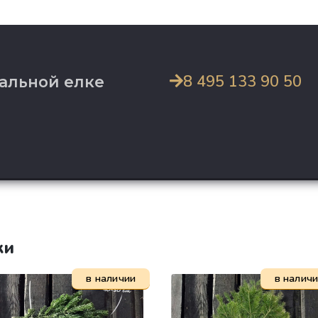
8 495 133 90 50
альной елке
ки
в наличии
в налич