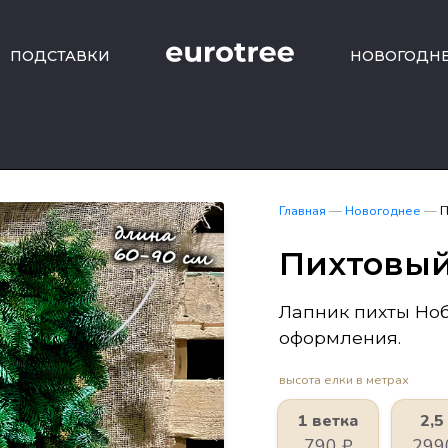
ПОДСТАВКИ
НОВОГОДН
Главная
—
Новогоднее
—
П
Пихтовый
Лапник пихты Ноб
оформления.
высота елки в метрах
1 ветка
2,5
790
₽
29