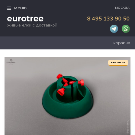
Skip
меню
to
МОСКВА
content
8 495 133 90 50
Главная
живые елки с доставкой
Елки
корзина
Подставки
Новогоднее
в наличии
Доставка