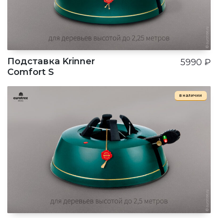
Подставка Krinner
5990
₽
Comfort S
в наличии