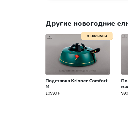
Другие новогодние ел
в наличии
Подставка Krinner Comfort
По
M
ма
10990
₽
99