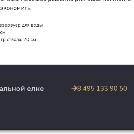
сэкономить.
езервуар для воды
 см
р ствола: 20 см
8 495 133 90 50
альной елке