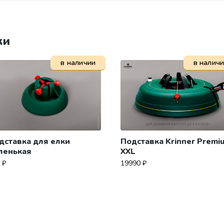
ки
в наличии
в налич
дставка для елки
Подставка Krinner Premi
ленькая
XXL
0
₽
19990
₽