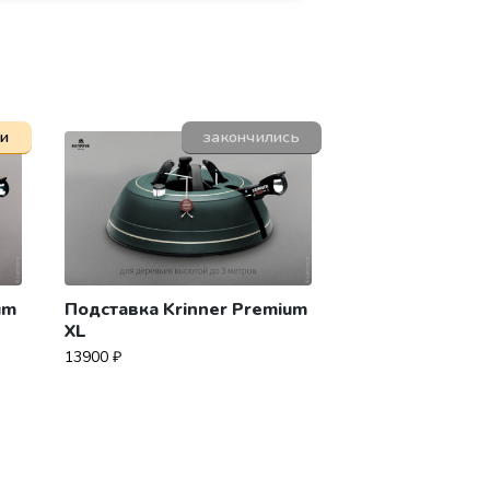
ии
закончились
um
Подставка Krinner Premium
XL
13900
₽