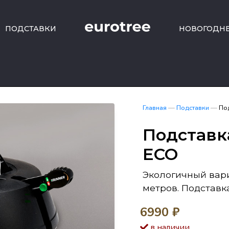
ПОДСТАВКИ
НОВОГОДН
Главная
—
Подставки
—
Под
Подставка
ECO
Экологичный вари
метров. Подставк
6990
₽
в наличии