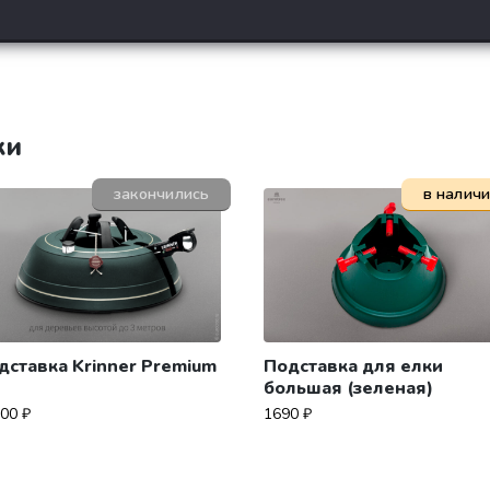
ки
закончились
в налич
дставка Krinner Premium
Подставка для елки
большая (зеленая)
900
₽
1690
₽