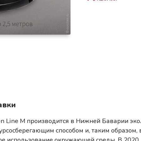
авки
n Line M производится в Нижней Баварии эко
рсосберегающим способом и, таким образом, 
ное использование окружающей среды. В 2020