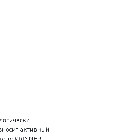
логически
вносит активный
 году KRINNER