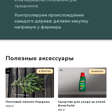
елка выращена специально для
праздников.
Контролируем происхождение
каждого дерева: делаем закупку
напрямую у фермера.
Полезные аксессуары
в наличии
в наличии
Пихтовый лапник Нордман
Средство для ухода за елкой
Bona Forte
3990
₽
590
₽