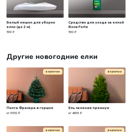
Белый мешок для уборки
Средство для ухода за елкой
елки (до 2 м)
Bona Forte
590
₽
590
₽
Другие новогодние елки
в наличии
в наличии
Пихта Фразера в горшке
Ель зеленая премиум
от 9990 ₽
от 4890 ₽
в наличии
в наличии